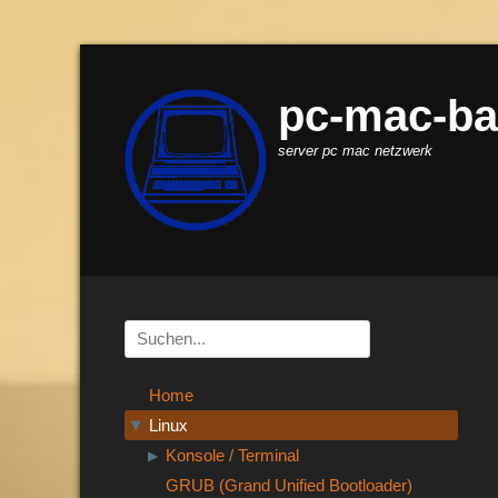
pc-mac-ba
server pc mac netzwerk
Suchen
nach:
Home
Linux
▶
Konsole / Terminal
▶
GRUB (Grand Unified Bootloader)