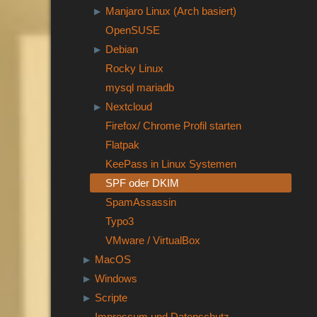
Manjaro Linux (Arch basiert)
▶
OpenSUSE
Debian
▶
Rocky Linux
mysql mariadb
Nextcloud
▶
Firefox/ Chrome Profil starten
Flatpak
KeePass in Linux Systemen
SPF oder DKIM
SpamAssassin
Typo3
VMware / VirtualBox
MacOS
▶
Windows
▶
Scripte
▶
Impressum und Datenschutz