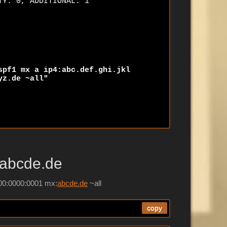
Y: 0, ADDITIONAL: 1

spf1 mx a ip4:abc.def.ghi.jkl 
yz.de ~all"
 abcde.de
000:0000:0001 mx:
abcde.de
~all
copy