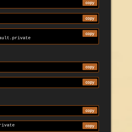
copy
copy
copy
ault.private
copy
copy
copy
rivate
copy