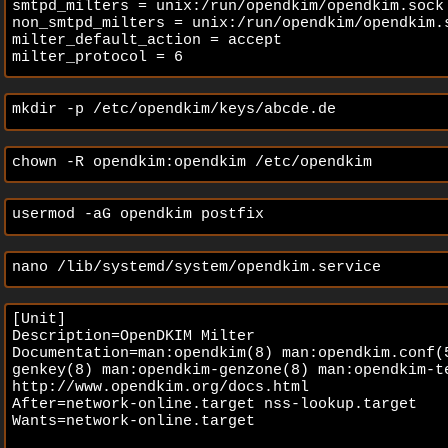
smtpd_milters = unix:/run/opendkim/opendkim.sock 
non_smtpd_milters = unix:/run/opendkim/opendkim.s
milter_default_action = accept 

milter_protocol = 6
mkdir -p /etc/opendkim/keys/abcde.de
chown -R opendkim:opendkim /etc/opendkim
usermod -aG opendkim postfix
nano /lib/systemd/system/opendkim.service
[Unit] 

Description=OpenDKIM Milter 

Documentation=man:opendkim(8) man:opendkim.conf(
genkey(8) man:opendkim-genzone(8) man:opendkim-te
http://www.opendkim.org/docs.html 

After=network-online.target nss-lookup.target 

Wants=network-online.target 
