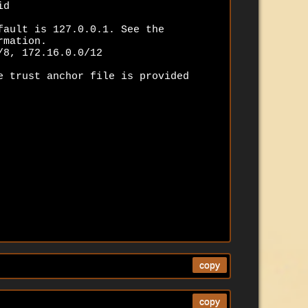
d 

ault is 127.0.0.1. See the 

mation. 

8, 172.16.0.0/12 

 trust anchor file is provided 





copy
copy