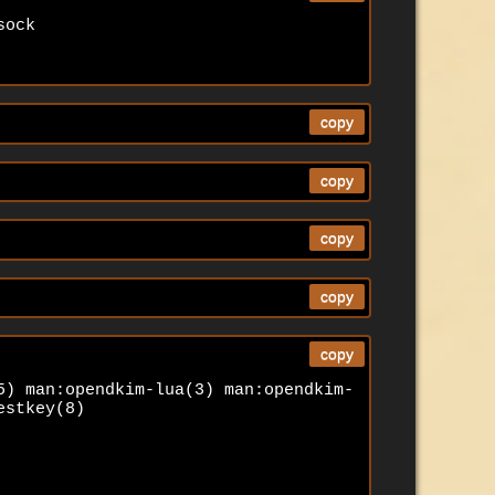


ock 

copy
copy
copy
copy
copy
5) man:opendkim-lua(3) man:opendkim-
stkey(8) 