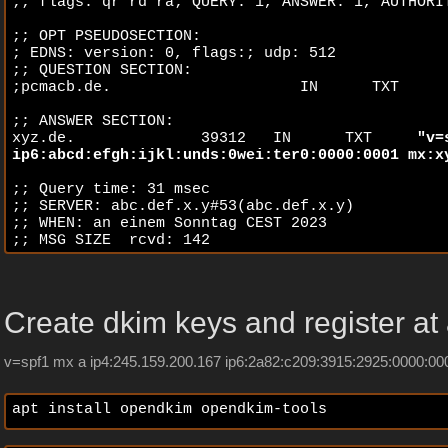
;; flags: qr rd ra; QUERY: 1, ANSWER: 1, AUTHORIT
;; OPT PSEUDOSECTION:

; EDNS: version: 0, flags:; udp: 512

;; QUESTION SECTION:

;pcmacb.de.                     IN      TXT

;; ANSWER SECTION:

xyz.de.              39312   IN      TXT     
"v=
ip6:abcd:efgh:ijkl:unds:0wei:ter0:0000:0001 mx:x
;; Query time: 31 msec

;; SERVER: abc.def.x.y#53(abc.def.x.y)

;; WHEN: an einem Sonntag CEST 2023

;; MSG SIZE  rcvd: 142
Create dkim keys and register at
v=spf1 mx a ip4:245.159.200.167 ip6:2a82:c209:3915:2925:0000:0
apt install opendkim opendkim-tools