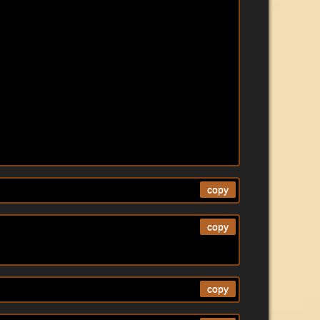
copy
copy
copy