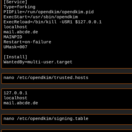
[Service] 

Type=forking 

PIDFile=/run/opendkim/opendkim.pid 

ExecStart=/usr/sbin/opendkim 

ExecReload=/bin/kill -USR1 $127.0.0.1

localhost

mail.abcde.de

MAINPID 

Restart=on-failure 

UMask=007 

[Install] 

nano /etc/opendkim/trusted.hosts
127.0.0.1

localhost

mail.abcde.de
nano /etc/opendkim/signing.table