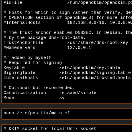
PidFile                 /run/opendkim/opendkim.pi
# Hosts for which to sign rather than verify, def
# OPERATION section of opendkim(8) for more infor
#InternalHosts          192.168.0.0/16, 10.0.0.0/
# The trust anchor enables DNSSEC. In Debian, the
# by the package dns-root-data. 

TrustAnchorFile         /usr/share/dns/root.key 

#Nameservers            127.0.0.1 

## added by myself 

# Required for signing 

KeyTable             /etc/opendkim/key.table 

SigningTable         /etc/opendkim/signing.table 
InternalHosts        /etc/opendkim/trusted.hosts 
# Optional but recommended: 

Canonicalization     relaxed/simple 

Mode                 sv
nano /etc/postfix/main.cf
# DKIM socket for local Unix socket 
