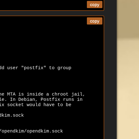
copy
copy
d user "postfix" to group 

e MTA is inside a chroot jail, 

e. In Debian, Postfix runs in 

x socket would have to be 

kim.sock 

opendkim/opendkim.sock 
