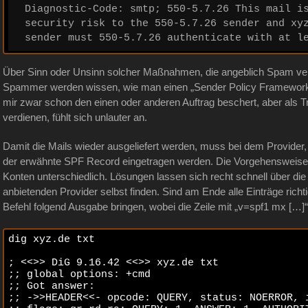
Diagnostic-Code: smtp; 550-5.7.26 This mail is
security risk to the 550-5.7.26 sender and xyz
sender must 550-5.7.26 authenticate with at l
Über Sinn oder Unsinn solcher Maßnahmen, die angeblich Spam verhi
Spammer werden wissen, wie man einen „Sender Policy Framework 
mir zwar schon den einen oder anderen Auftrag beschert, aber als Tr
verdienen, fühlt sich unlauter an.
Damit die Mails wieder ausgeliefert werden, muss bei dem Provider
der erwähnte SPF Record eingetragen werden. Die Vorgehensweise 
Konten unterschiedlich. Lösungen lassen sich recht schnell über 
anbietenden Provider selbst finden. Sind am Ende alle Einträge richt
Befehl folgend Ausgabe bringen, wobei die Zeile mit „v=spf1 mx […]“
dig xyz.de txt

; <<>> DiG 9.16.42 <<>> xyz.de txt

;; global options: +cmd

;; Got answer:

;; ->>HEADER<<- opcode: QUERY, status: NOERROR, i