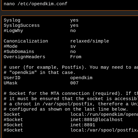
nano /etc/opendkim.conf
Syslog                  yes 

SyslogSuccess           yes 

#LogWhy                 no 

Canonicalization        relaxed/simple 

#Mode                   sv 

#SubDomains             no 

OversignHeaders         From 

# user (for example, Postfix). You may need to ad
# "opendkim" in that case. 

UserID                  opendkim 

UMask                   007 

# Socket for the MTA connection (required). If th
# it must be ensured that the socket is accessibl
# a chroot in /var/spool/postfix, therefore a Uni
# configured as shown on the last line below. 

Socket                  local:/run/opendkim/opend
#Socket                 inet:8891@localhost 

#Socket                 inet:8891 

#Socket                 local:/var/spool/postfix/